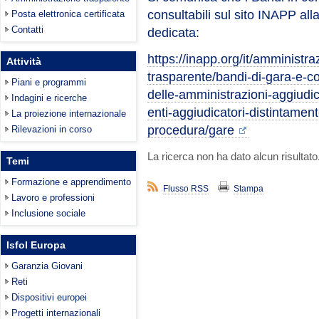
consultabili sul sito INAPP all
Posta elettronica certificata
Contatti
dedicata:
https://inapp.org/it/amministra
Attività
trasparente/bandi-di-gara-e-cont
Piani e programmi
delle-amministrazioni-aggiudica
Indagini e ricerche
enti-aggiudicatori-distintamen
La proiezione internazionale
procedura/gare
Rilevazioni in corso
La ricerca non ha dato alcun risultato
Temi
Formazione e apprendimento
Flusso RSS
Stampa
Lavoro e professioni
Inclusione sociale
Isfol Europa
Garanzia Giovani
Reti
Dispositivi europei
Progetti internazionali