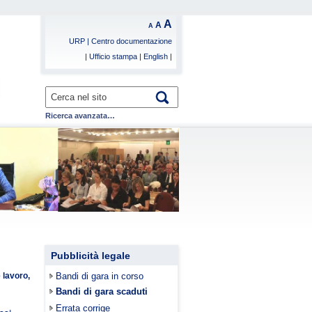
A
A
A
URP
|
Centro documentazione
|
Ufficio stampa
|
English
|
Ricerca avanzata…
Pubblicità legale
 lavoro,
Bandi di gara in corso
Bandi di gara scaduti
Errata corrige