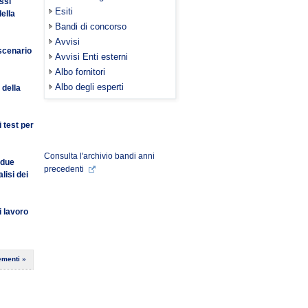
ssi
Esiti
ella
Bandi di concorso
Avvisi
 scenario
Avvisi Enti esterni
Albo fornitori
Albo degli esperti
 della
 test per
Consulta l'archivio bandi anni
 due
precedenti
lisi dei
i lavoro
ementi »