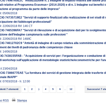
 CIG 7496765E2C "Realizzazione n. 1 Indagine di impatto relativa alle buone pra
ali relative al Programma Erasmus÷ (2014-2020) e di n. 1 Indagine sui benefici d
azione al programma da parte delle imprese"
il: 05/06/2018
CIG 74735719E2 "Servizi di supporto finalizzati alla realizzazione di sei studi di
ticipazione dei fabbisogni professionali"
il: 22/06/2018 Rif. 146 CT
CIG 7465396FA7 "Servizi di rilevazione e di acquisizione dati per lo svolgimento
izione dell’Indagine campionaria sulle professioni "
l: 22/06/2018 Rif. 148/IC
CIG 74612702C9 "Attività di indagine di campo relativa alla somministrazione di
ment dei livelli di padronanza delle competenze chiave
il: 14/06/2018
IG 7438155FAB - "Acquisizione di servizi per: l’organizzazione e conduzione di
 di workshop sull’applicazione di metodologie statistiche/econometriche per l’ana
 il 23/04/2018
 CIG 7386677EAE "La fornitura dei servizi di gestione integrata delle trasferte d
sonale INAPP"
l: 07/03/2018 - h: 12:00
denti 7 elementi
1
2
3
4
5
6
…
12
Successivi 7 el
so RSS
Stampa