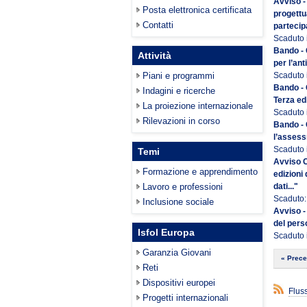
Avviso -
Posta elettronica certificata
progettu
Contatti
partecip
Scaduto 
Bando - 
Attività
per l’an
Piani e programmi
Scaduto 
Bando - 
Indagini e ricerche
Terza ed
La proiezione internazionale
Scaduto i
Rilevazioni in corso
Bando - 
l’assess
Scaduto 
Temi
Avviso C
Formazione e apprendimento
edizioni
Lavoro e professioni
dati..."
Scaduto:
Inclusione sociale
Avviso -
del per
Isfol Europa
Scaduto i
Garanzia Giovani
« Prece
Reti
Dispositivi europei
Flus
Progetti internazionali