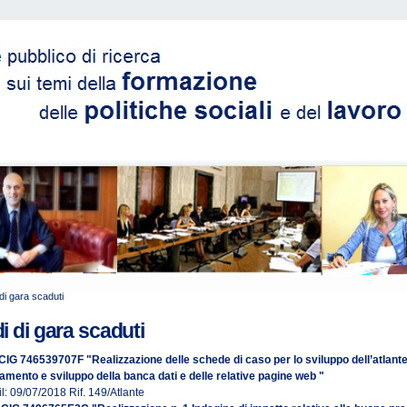
di gara scaduti
i di gara scaduti
CIG 746539707F "Realizzazione delle schede di caso per lo sviluppo dell’atlante
amento e sviluppo della banca dati e delle relative pagine web "
l: 09/07/2018 Rif. 149/Atlante