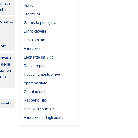
ista a
Piaac
chi
Erasmus+
o sulla
Garanzia per i giovani
Diritto-dovere
Terzo settore
otti
Formazione
Leonardo da Vinci
formale
i delle
Reti europee
ionali
Invecchiamento attivo
mma
Apprendistato
Orientamento
Rapporto Isfol
ementi »
Inclusione sociale
Formazione degli adulti