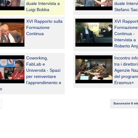
duale Intervista a
duale Interv
Luigi Bobba
Stefano Sac
XVI Rapporto sulla
XVI Rapport
Formazione
Formazione
Continua
Continua -
Intervista a
Roberto Ang
Coworking,
Incontro in
FabLab e
tra i direttor
Università - Spazi
Agenzie Naz
per reinventare
del progra
l'apprendimento e
Erasmus+
ro
Successivi 6 el