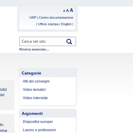
A
A
A
URP
|
Centro documentazione
|
Ufficio stampa
|
English
|
Ricerca avanzata…
Categorie
Atti dei convegni
Isfol
Video tematici
del
Video interviste
Argomenti
Dispositivi europei
to.
Lavoro e professioni
tema