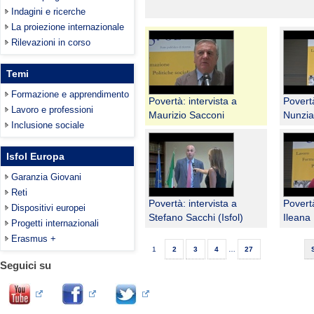
Indagini e ricerche
La proiezione internazionale
Rilevazioni in corso
Temi
Formazione e apprendimento
Povertà: intervista a
Povertà
Lavoro e professioni
Maurizio Sacconi
Nunzia
Inclusione sociale
Isfol Europa
Garanzia Giovani
Reti
Povertà: intervista a
Povertà
Dispositivi europei
Stefano Sacchi (Isfol)
Ileana
Progetti internazionali
Erasmus +
1
2
3
4
…
27
Seguici su