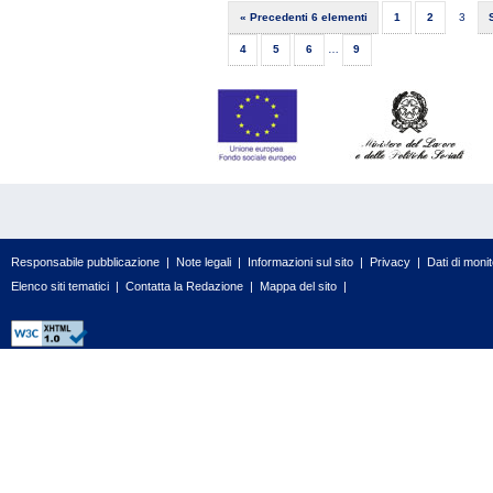
« Precedenti 6 elementi
1
2
3
4
5
6
…
9
Responsabile pubblicazione
|
Note legali
|
Informazioni sul sito
|
Privacy
|
Dati di moni
Elenco siti tematici
|
Contatta la Redazione
|
Mappa del sito
|