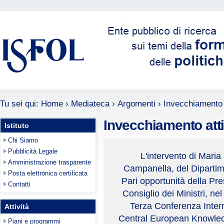
Tu sei qui:
Home
›
Mediateca
›
Argomenti
›
Invecchiamento 
Invecchiamento att
Istituto
Chi Siamo
Pubblicità Legale
L'intervento di Maria
Amministrazione trasparente
Campanella, del Dipartim
Posta elettronica certificata
Pari opportunità della Pr
Contatti
Consiglio dei Ministri, nel
Terza Conferenza Inter
Attività
Central European Knowled
Piani e programmi