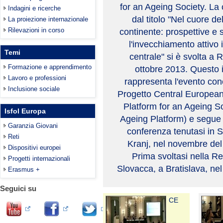
for an Ageing Society. La
Indagini e ricerche
dal titolo "Nel cuore de
La proiezione internazionale
Rilevazioni in corso
continente: prospettive e s
l'invecchiamento attivo
Temi
centrale" si è svolta a 
Formazione e apprendimento
ottobre 2013. Questo 
Lavoro e professioni
rappresenta l'evento con
Inclusione sociale
Progetto Central Europea
Platform for an Ageing S
Isfol Europa
Ageing Platform) e segue
Garanzia Giovani
conferenza tenutasi in S
Reti
Kranj, nel novembre del
Dispositivi europei
Prima svoltasi nella R
Progetti internazionali
Slovacca, a Bratislava, ne
Erasmus +
Seguici su
CE