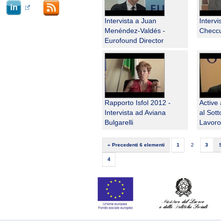
Intervista a Juan
Intervi
Menéndez-Valdés -
Checcu
Eurofound Director
Rapporto Isfol 2012 -
Active 
Intervista ad Aviana
al Sott
Bulgarelli
Lavoro
« Precedenti 6 elementi
1
2
3
4