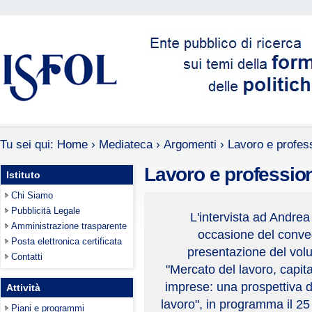
Tu sei qui:
Home
›
Mediateca
›
Argomenti
›
Lavoro e profes
Lavoro e professio
Istituto
Chi Siamo
Pubblicità Legale
L'intervista ad Andrea 
Amministrazione trasparente
occasione del conve
Posta elettronica certificata
presentazione del volu
Contatti
"Mercato del lavoro, capit
imprese: una prospettiva di
Attività
lavoro", in programma il 2
Piani e programmi