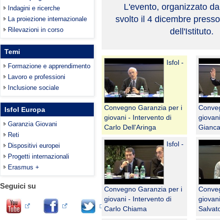
L'evento, organizzato dall
Indagini e ricerche
svolto il 4 dicembre presso
La proiezione internazionale
Rilevazioni in corso
dell'Istituto.
Temi
Isfol -
Formazione e apprendimento
Lavoro e professioni
Inclusione sociale
Convegno Garanzia per i
Conveg
Isfol Europa
giovani - Intervento di
giovani
Garanzia Giovani
Carlo Dell'Aringa
Gianca
Reti
Isfol -
Dispositivi europei
Progetti internazionali
Erasmus +
Seguici su
Convegno Garanzia per i
Conveg
giovani - Intervento di
giovani
Carlo Chiama
Salvat