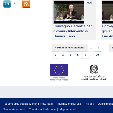
Isfol -
Convegno Garanzia per i
Conveg
giovani - Intervento di
giovani
Daniele Fano
Pier An
« Precedenti 6 elementi
1
2
3
4
5
6
7
…
20
Responsabile pubblicazione
|
Note legali
|
Informazioni sul sito
|
Privacy
|
Dati di moni
Elenco siti tematici
|
Contatta la Redazione
|
Mappa del sito
|